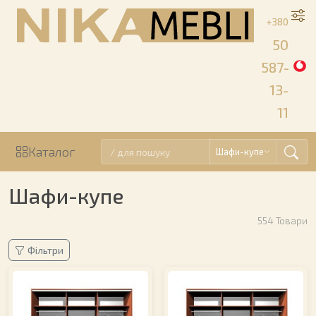
+380
50
587-
13-
11
Каталог
Шафи-купе
Шафи-купе
554
Товари
Фільтри