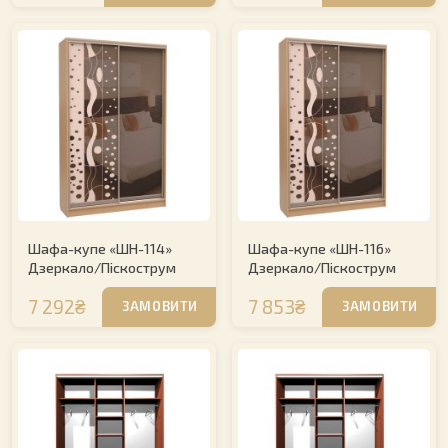
Шафа-купе «ШН-114»
Шафа-купе «ШН-116»
Дзеркало/Піскострум
Дзеркало/Піскострум
7 292₴
7 853₴
ЗАМОВИТИ
ЗАМОВИТИ