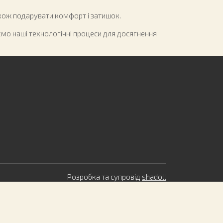
кож подарувати комфорт і затишок.
ємо наші технологічні процеси для досягнення
Розробка та супровід
shadoll