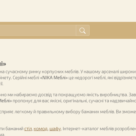
і»
на сучасному ринку корпусних меблів. У нашому арсеналі широки
інету. Серійні меблі
«NIKA Меблі»
це недорогі меблі, які відрізняє
ї.
чно ми набираємо досвід та покращуємо якість виробництва. Зав
Меблі»
пропонує для вас якісні, оригінальні, сучасні та надзвичайно
сприяє легкому й правильному вибору бажаних меблів. Ви зможете
ати бажаний
стіл
,
комод
,
шафу
. Інтернет-каталог меблів розроблен
ма.