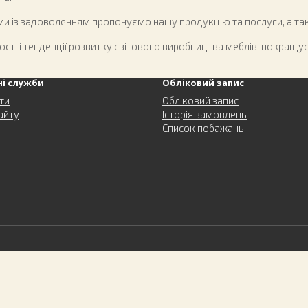
ми із задоволенням пропонуємо нашу продукцію та послуги, а та
сті і тенденції розвитку світового виробництва меблів, покращу
ні служби
Обліковий запис
ти
Обліковий запис
айту
Історія замовлень
Список побажань