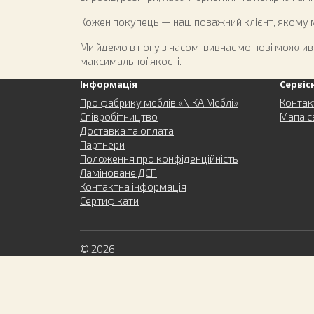
Кожен покупець — наш поважний клієнт, якому 
Ми йдемо в ногу з часом, вивчаємо нові можливо
максимальної якості.
Інформація
Сервіс
Про фабрику меблів «NIKA Меблі»
Контак
Співробітництво
Мапа с
Доставка та оплата
Партнери
Положення про конфіденційність
Ламіноване ДСП
Контактна інформація
Сертифікати
© 2026