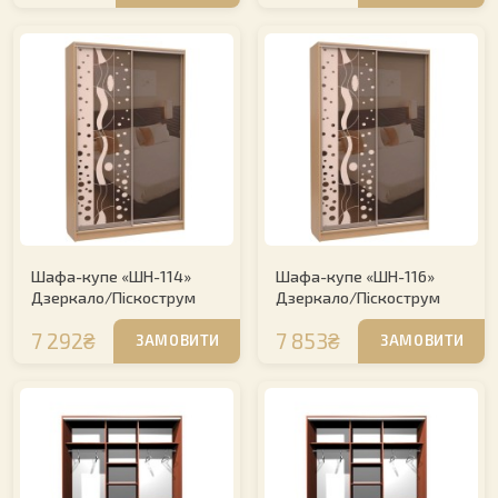
Шафа-купе «ШН-114»
Шафа-купе «ШН-116»
Дзеркало/Піскострум
Дзеркало/Піскострум
7 292₴
7 853₴
ЗАМОВИТИ
ЗАМОВИТИ