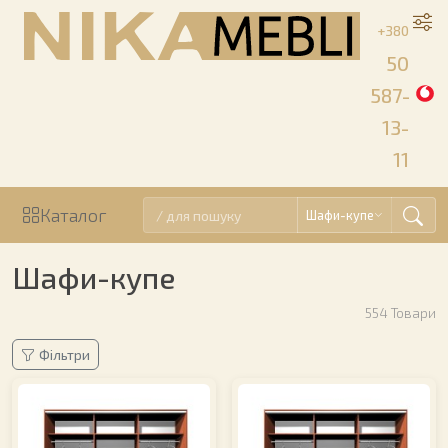
+380
50
587-
13-
11
Каталог
Шафи-купе
Шафи-купе
554
Товари
Фільтри