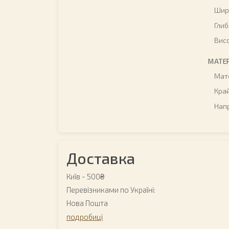
Шир
Гли
Вис
МАТЕ
Мат
Кра
Нап
Доставка
Київ -
500₴
Перевізниками по Україні:
Нова Пошта
подробиці