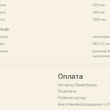
ина
400 мм
бина
380 мм
ота
1900 мм
РІАЛИ
еріал
ламінован
йка
ПВХ 0.5 м
рямні
роликові б
напрямних
Оплата
На картку ПриватБанку
Післяплата
Готівкою курʼєру
Безготівковий розрахунок (+