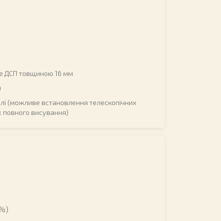
е ДСП товщиною 16 мм
м
ілі (можливе встановлення телескопічних
 повного висування)
5%)