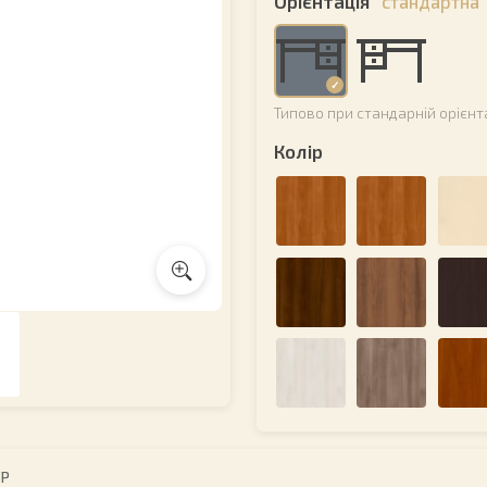
Орієнтація
стандартна
Типово при стандарній орієнт
Колір
ІР