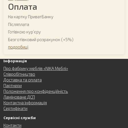
Оплата
На картку ПриватБанку
Післяплата
Готівкою курʼєру
Безготівковий розрахунок (+5%)
подробиці
Інформація
Про фабрику меблів «NIKA Меблі»
Співробітництво
Доставка та оплата
Партнери
Положення про конфіденційність
Ламіноване ДСП
Контактна інформація
Сертифікати
Сервісні служби
Контакти