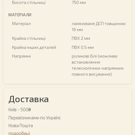
Висота стільниці
750 мм
МАТЕРІАЛИ
Матеріал
ламіноване ДСП товщиною
16 мм
Крайка стільниці
ПВХ 2 мм
Крайка інших деталей
ПВХ 0.5 мм
Напрямні
роликові білі (можливе
встановлення
телескопічних напрямних
повного висування)
Доставка
Київ -
500₴
Перевізниками по Україні:
Нова Пошта
подробиці