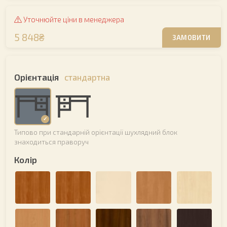
Уточнюйте ціни в менеджера
5 848₴
ЗАМОВИТИ
Орієнтація
стандартна
Типово при стандарній орієнтації шухлядний блок
знаходиться праворуч
Колір