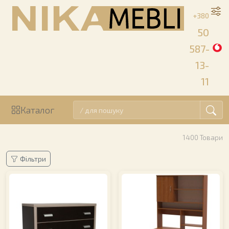
+380
50
587-
13-
11
Каталог
1400
Товари
Фільтри