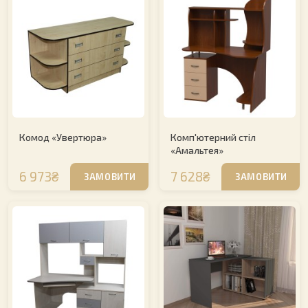
Комод «Увертюра»
Комп'ютерний стіл
«Амальтея»
6 973₴
7 628₴
ЗАМОВИТИ
ЗАМОВИТИ