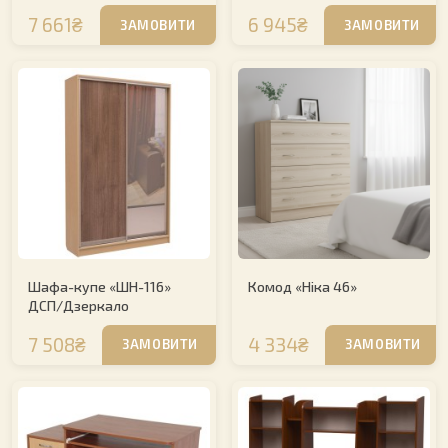
7 661₴
6 945₴
ЗАМОВИТИ
ЗАМОВИТИ
Шафа-купе «ШН-116»
Комод «Ніка 46»
ДСП/Дзеркало
7 508₴
4 334₴
ЗАМОВИТИ
ЗАМОВИТИ