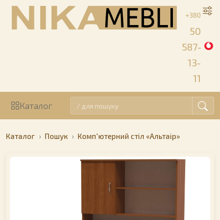
+380
50
587-
13-
11
Каталог
Каталог
Пошук
Комп'ютерний стіл «Альтаір»