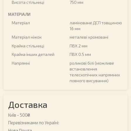
Висота стільниці
750 мм
МАТЕРІАЛИ
Матеріал
ламіноване ДСП товщиною
16 мм
Матеріал ніжок
металеві хромовані
Крайка стільниці
ПВХ 2 мм
Крайка інших деталей
ПВХ 0.5 мм
Напрямні
роликові білі (можливе
встановлення
телескопічних напрямних
повного висування)
Доставка
Київ -
500₴
Перевізниками по Україні:
Нова Пошта