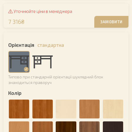
Уточнюйте ціни в менеджера
7 316₴
ЗАМОВИТИ
Орієнтація
стандартна
Типово при стандарній орієнтації шухлядний блок
знаходиться праворуч
Колір