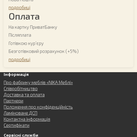
подробиці
Оплата
На картку ПриватБанку
Післяплата
Готівкою курʼєру
Безготівковий розрахунок (+5%)
подробиці
Інформація
Про фабрику меблів «NIKA Меблі»
Співробітництво
Доставка та оплата
Партнери
Положення про конфіденційність
Ламіноване ДСП
Контактна інформація
Сертифікати
Сервісні служби