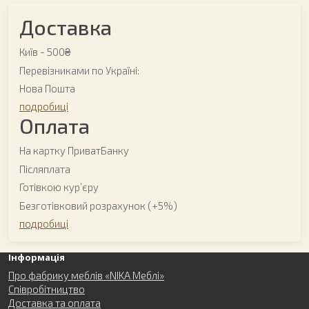
Доставка
Київ -
500₴
Перевізниками по Україні:
Нова Пошта
подробиці
Оплата
На картку ПриватБанку
Післяплата
Готівкою курʼєру
Безготівковий розрахунок (+5%)
подробиці
Інформація
Про фабрику меблів «NIKA Меблі»
Співробітництво
Доставка та оплата