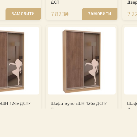
ДСП
Дзе
7 823₴
7 2
ЗАМОВИТИ
ЗАМОВИТИ
«ШН-124» ДСП/
Шафа-купе «ШН-126» ДСП/
Шаф
Піскострум
Дзе
8 203₴
7 2
ЗАМОВИТИ
ЗАМОВИТИ