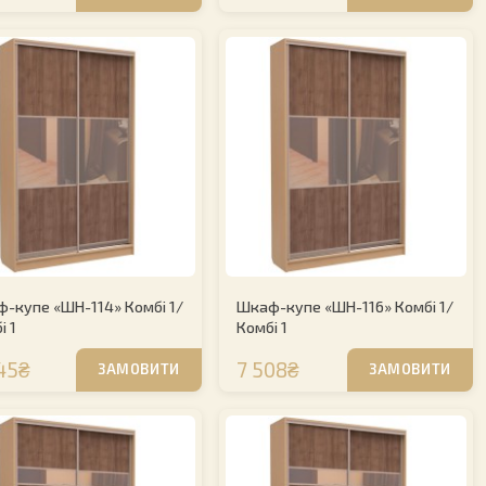
-купе «ШН-114» Комбі 1/
Шкаф-купе «ШН-116» Комбі 1/
і 1
Комбі 1
45₴
7 508₴
ЗАМОВИТИ
ЗАМОВИТИ