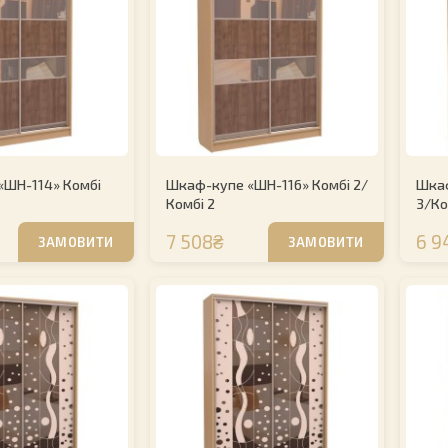
«ШН-114» Комбі
Шкаф-купе «ШН-116» Комбі 2/
Шкаф
Комбі 2
3/Ко
7 508₴
6 9
ЗАМОВИТИ
ЗАМОВИТИ