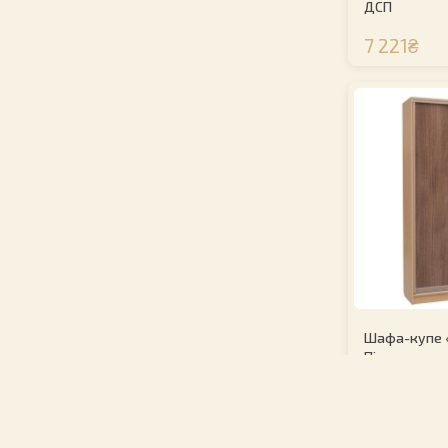
ДСП
7 221₴
Шафа-купе 
Піскострум
7 602₴