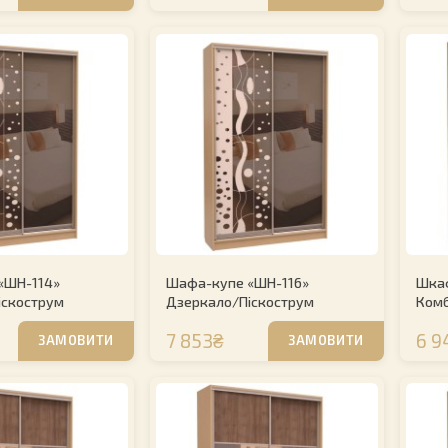
«ШН-114»
Шафа-купе «ШН-116»
Шкаф
іскострум
Дзеркало/Піскострум
Комб
7 853₴
6 9
ЗАМОВИТИ
ЗАМОВИТИ