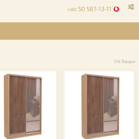
50 587-13-11
+380
516
Товари