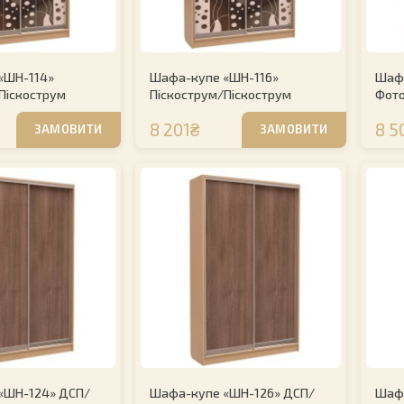
«ШН-114»
Шафа-купе «ШН-116»
Шафа
Піскострум
Піскострум/Піскострум
Фот
8 201₴
8 5
ЗАМОВИТИ
ЗАМОВИТИ
«ШН-124» ДСП/
Шафа-купе «ШН-126» ДСП/
Шафа