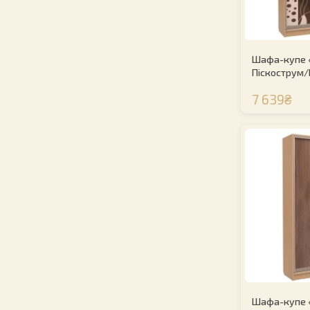
Шафа-купе 
Піскострум/
7 639₴
Шафа-купе 