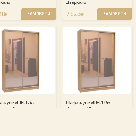
ркало
Дзеркало
21₴
7 823₴
ЗАМОВИТИ
ЗАМОВИТИ
а-купе «ШН-124»
Шафа-купе «ШН-126»
ркало/Дзеркало
Дзеркало/Дзеркало
21₴
7 823₴
ЗАМОВИТИ
ЗАМОВИТИ