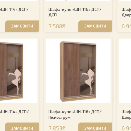
«ШН-114» ДСП/
Шафа-купе «ШН-116» ДСП/
Шафа
ДСП
Дзе
7 508₴
6 9
ЗАМОВИТИ
ЗАМОВИТИ
«ШН-114» ДСП/
Шафа-купе «ШН-116» ДСП/
Шафа
Піскострум
Дзе
7 853₴
6 9
ЗАМОВИТИ
ЗАМОВИТИ